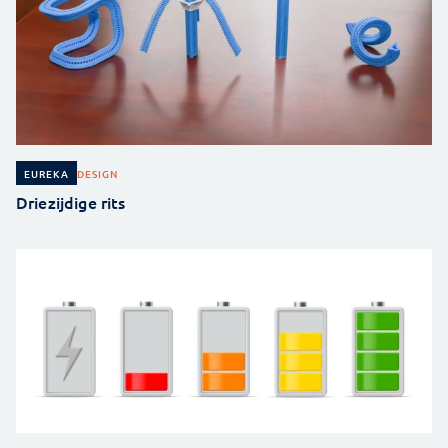
DESIGN
EUREKA
Driezijdige rits