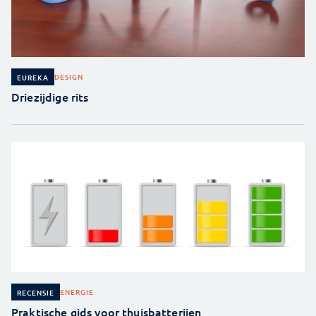
DESIGN
EUREKA
Driezijdige rits
ENERGIE
RECENSIE
Praktische gids voor thuisbatterijen