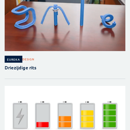
DESIGN
EUREKA
Driezijdige rits