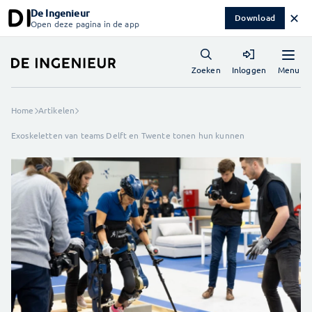
De Ingenieur
✕
Download
Open deze pagina in de app
Menu
Zoeken
Inloggen
Home
Artikelen
Exoskeletten van teams Delft en Twente tonen hun kunnen