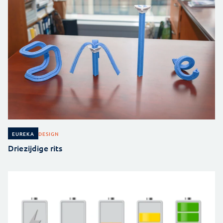
DESIGN
EUREKA
Driezijdige rits