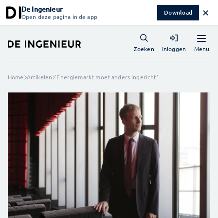
De Ingenieur
✕
Download
Open deze pagina in de app
Menu
Zoeken
Inloggen
Home
Artikelen
'Energiemarkt moet anders ingericht'