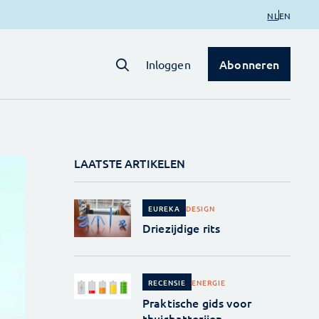
NL
EN
Abonneren
Inloggen
LAATSTE ARTIKELEN
DESIGN
EUREKA
Driezijdige rits
ENERGIE
RECENSIE
Praktische gids voor
thuisbatterijen