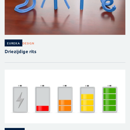
DESIGN
EUREKA
Driezijdige rits