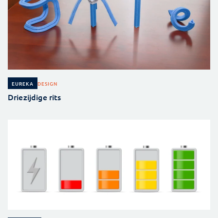
DESIGN
EUREKA
Driezijdige rits