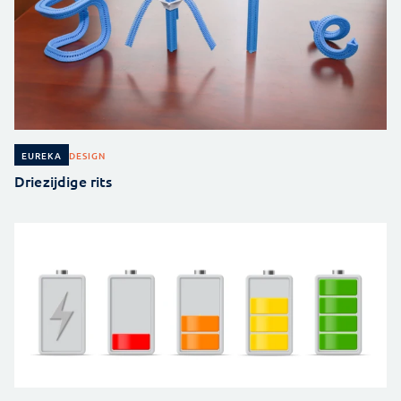
DESIGN
EUREKA
Driezijdige rits