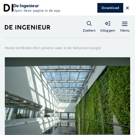
De Ingenieur
✕
Download
Open deze pagina in de app
Menu
Zoeken
Inloggen
Home
Artikelen
Een groene oase in de betonnen jungle