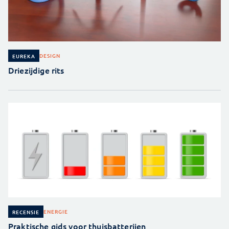
DESIGN
EUREKA
Driezijdige rits
ENERGIE
RECENSIE
Praktische gids voor thuisbatterijen