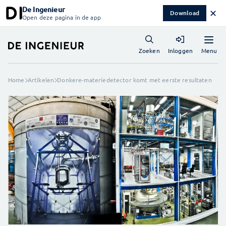
De Ingenieur
✕
Download
Open deze pagina in de app
Menu
Zoeken
Inloggen
Home
Artikelen
Donkere-materiedetector komt met eerste resultaten