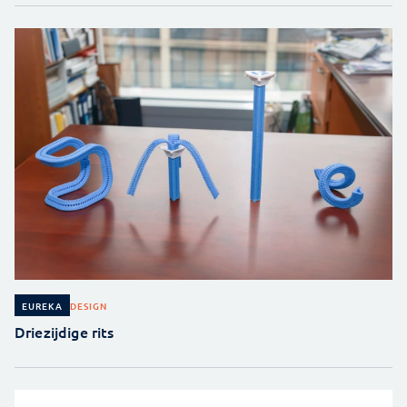
DESIGN
EUREKA
Driezijdige rits