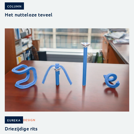
COLUMN
Het nutteloze teveel
DESIGN
EUREKA
Driezijdige rits