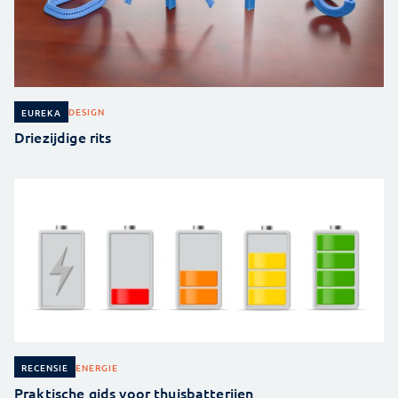
DESIGN
EUREKA
Driezijdige rits
ENERGIE
RECENSIE
Praktische gids voor thuisbatterijen