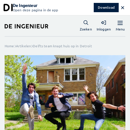
De Ingenieur
✕
Download
Open deze pagina in de app
Menu
Zoeken
Inloggen
Home
Artikelen
Delfts team knapt huis op in Detroit