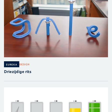
DESIGN
EUREKA
Driezijdige rits