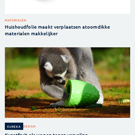
MATERIALEN
Huishoudfolie maakt verplaatsen atoomdikke
materialen makkelijker
DESIGN
EUREKA
Kunstfruit als wapen tegen verveling