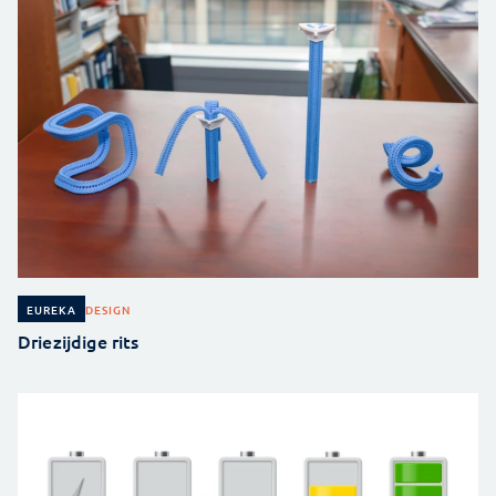
DESIGN
EUREKA
Driezijdige rits