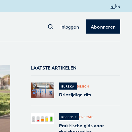
NL
EN
Abonneren
Inloggen
LAATSTE ARTIKELEN
DESIGN
EUREKA
Driezijdige rits
ENERGIE
RECENSIE
Praktische gids voor
thuisbatterijen