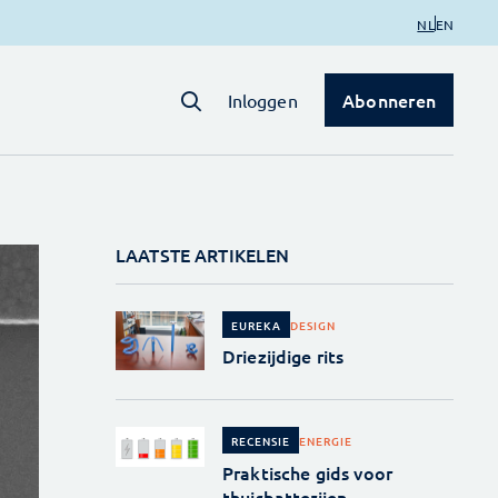
NL
EN
Abonneren
Inloggen
LAATSTE ARTIKELEN
DESIGN
EUREKA
Driezijdige rits
ENERGIE
RECENSIE
Praktische gids voor
thuisbatterijen