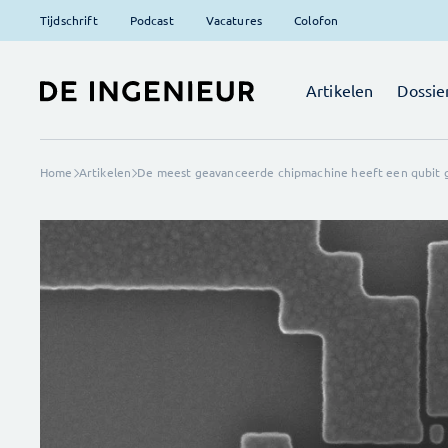
Tijdschrift
Podcast
Vacatures
Colofon
Artikelen
Dossie
Home
Artikelen
De meest geavanceerde chipmachine heeft een qubit