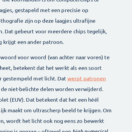
aagjes, gestapeld met een precisie op
ografie zijn op deze laagjes ultrafijne
n. Dat gebeurt voor meerdere chips tegelijk,
g krijgt een ander patroon.
woord voor woord (van achter naar voren) te
 heet, betekent dat het werkt als een soort
er gestempeld met licht. Dat
werpt patronen
 de niet-belichte delen worden verwijderd.
iolet (EUV). Dat betekent dat het een héél
lijk maakt om ultrascherp beeld te krijgen. Om
n, wordt het licht ook nog eens zo bewerkt
pening is gegaan – oftewel een
high numerical