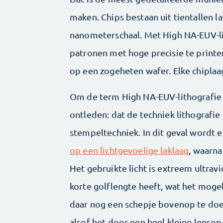
maken. Chips bestaan uit tientallen l
nanometerschaal. Met High NA-EUV-lith
patronen met hoge precisie te printe
op een zogeheten wafer. Elke chiplaa
Om de term High NA-EUV-lithografie 
ontleden: dat de techniek lithografie
stempeltechniek. In dit geval wordt 
op een lichtgevoelige laklaag
, waarna
Het gebruikte licht is extreem ultrav
korte golflengte heeft, wat het moge
daar nog een schepje bovenop te doe
alsof het door een heel kleine lenso