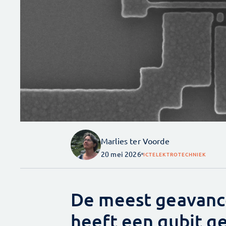
Marlies ter Voorde
20 mei 2026
ICT
ELEKTROTECHNIEK
De meest geavanc
heeft een qubit 