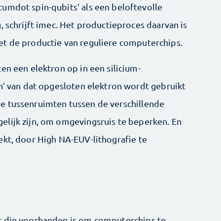
umdot spin-qubits’ als een beloftevolle
, schrijft imec. Het productieproces daarvan is
et de productie van reguliere computerchips.
en een elektron op in een silicium-
in’ van dat opgesloten elektron wordt gebruikt
e tussenruimten tussen de verschillende
lijk zijn, om omgevingsruis te beperken. En
ekt, door High NA-EUV-lithografie te
r die voorhanden is om computerchips te