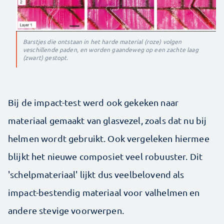
Barstjes die ontstaan in het harde material (roze) volgen
veschillende paden, en worden gaandeweg op een zachte laag
(zwart) gestopt.
Bij de impact-test werd ook gekeken naar
materiaal gemaakt van glasvezel, zoals dat nu bij
helmen wordt gebruikt. Ook vergeleken hiermee
blijkt het nieuwe composiet veel robuuster. Dit
'schelpmateriaal' lijkt dus veelbelovend als
impact-bestendig materiaal voor valhelmen en
andere stevige voorwerpen.