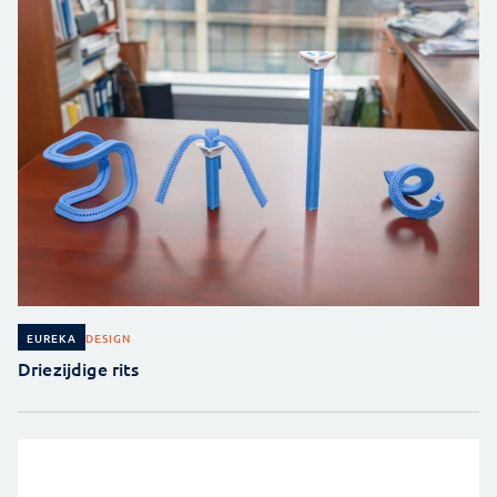
DESIGN
EUREKA
Driezijdige rits