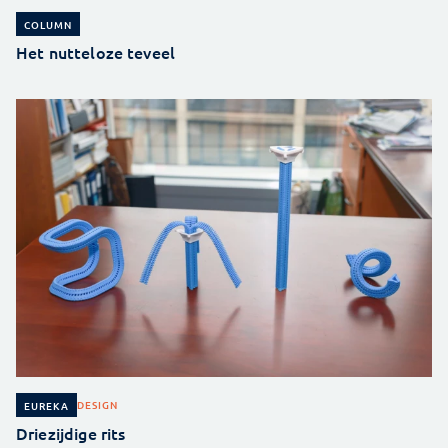
COLUMN
Het nutteloze teveel
DESIGN
EUREKA
Driezijdige rits