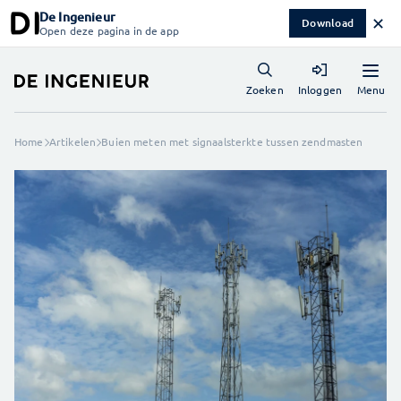
De Ingenieur
✕
Download
Open deze pagina in de app
Menu
Zoeken
Inloggen
Home
Artikelen
Buien meten met signaalsterkte tussen zendmasten