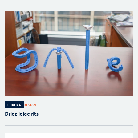
DESIGN
EUREKA
Driezijdige rits