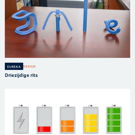
DESIGN
EUREKA
Driezijdige rits