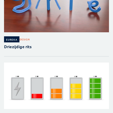
DESIGN
EUREKA
Driezijdige rits