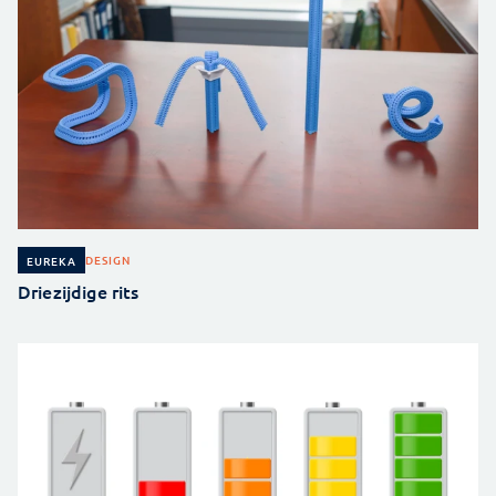
DESIGN
EUREKA
Driezijdige rits