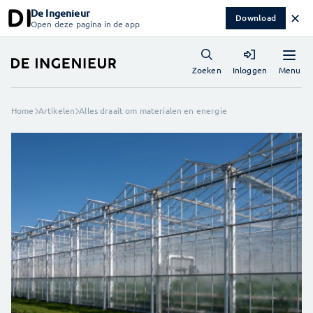
De Ingenieur
✕
Download
Open deze pagina in de app
Menu
Zoeken
Inloggen
Home
Artikelen
Alles draait om materialen en energie