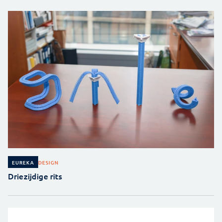
DESIGN
EUREKA
Driezijdige rits