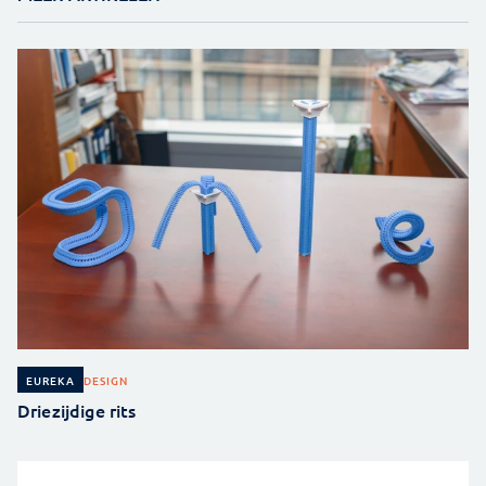
DESIGN
EUREKA
Driezijdige rits