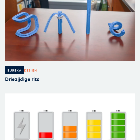
DESIGN
EUREKA
Driezijdige rits