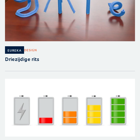
DESIGN
EUREKA
Driezijdige rits