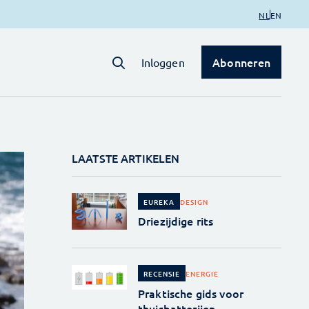
NL
EN
Abonneren
Inloggen
LAATSTE ARTIKELEN
DESIGN
EUREKA
Driezijdige rits
ENERGIE
RECENSIE
Praktische gids voor
thuisbatterijen