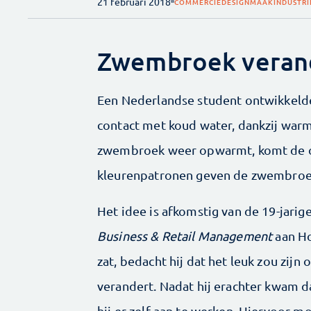
21 februari 2018
COMMERCIE
DESIGN
MAAKINDUSTRI
Zwembroek verand
Een Nederlandse student ontwikkelde
contact met koud water, dankzij war
zwembroek weer opwarmt, komt de oor
kleurenpatronen geven de zwembroek 
Het idee is afkomstig van de 19-jari
Business & Retail Management
aan Ho
zat, bedacht hij dat het leuk zou zi
verandert. Nadat hij erachter kwam 
hij er zelf aan te werken. Hiervoor m