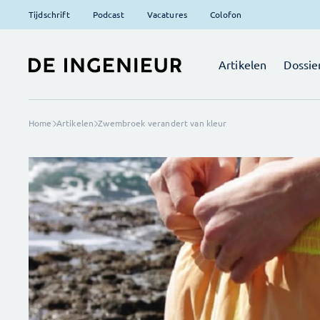
Tijdschrift
Podcast
Vacatures
Colofon
Artikelen
Dossie
Home
Artikelen
Zwembroek verandert van kleur