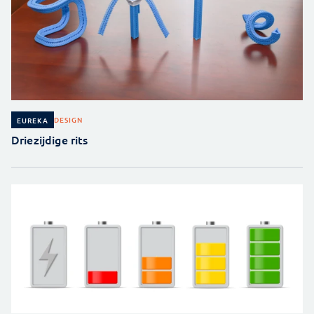
DESIGN
EUREKA
Driezijdige rits