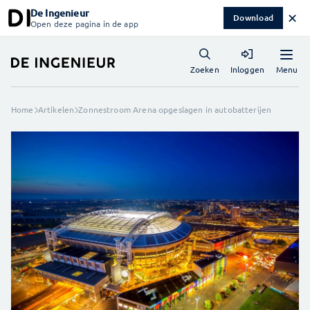
De Ingenieur
✕
Download
Open deze pagina in de app
Menu
Zoeken
Inloggen
Home
Artikelen
Zonnestroom Arena opgeslagen in autobatterijen