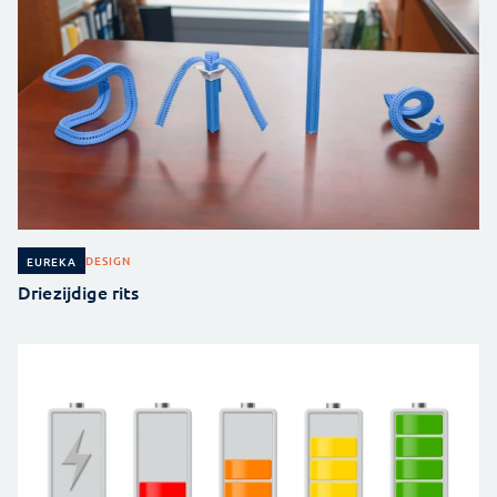
DESIGN
EUREKA
Driezijdige rits