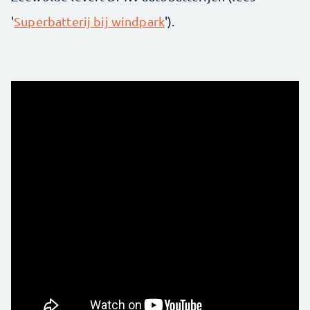
'
Superbatterij bij windpark
').