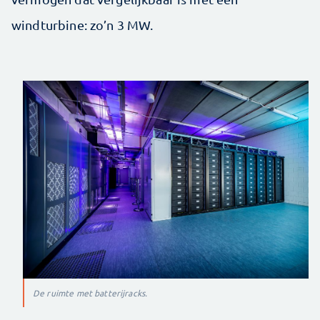
windturbine: zo’n 3 MW.
De ruimte met batterijracks.