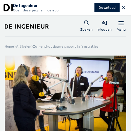
De Ingenieur
✕
Download
Open deze pagina in de app
Menu
Zoeken
Inloggen
Home
Artikelen
Zon-enthousiasme smoort in frustraties