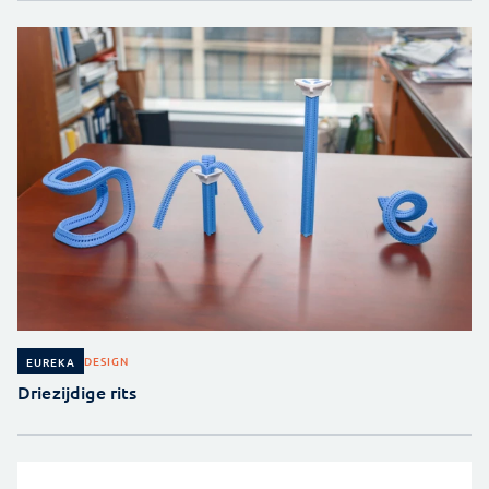
DESIGN
EUREKA
Driezijdige rits