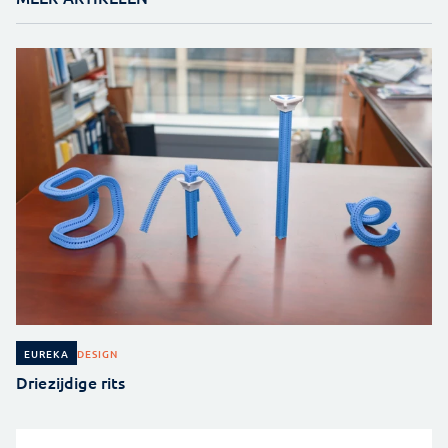
DESIGN
EUREKA
Driezijdige rits