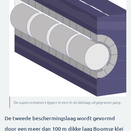
De supercontainers liggen in een in de kleilaag uitgegraven gang.
De tweede beschermingslaag wordt gevormd
door een meer dan 100 m dikke laag Boomse klei