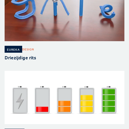
DESIGN
EUREKA
Driezijdige rits