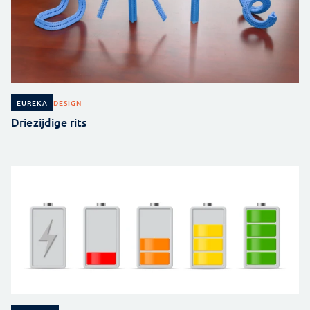
DESIGN
EUREKA
Driezijdige rits