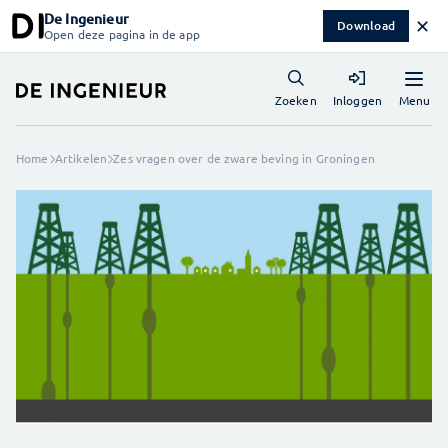
De Ingenieur
✕
Download
Open deze pagina in de app
Menu
Zoeken
Inloggen
Home
Artikelen
Zes vragen over de zware beving in Groningen