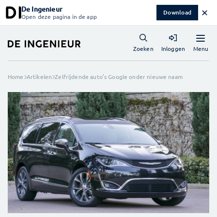
De Ingenieur
✕
Download
Open deze pagina in de app
Menu
Zoeken
Inloggen
Home
Artikelen
Zelfrijdende auto’s Google onder nieuwe naam