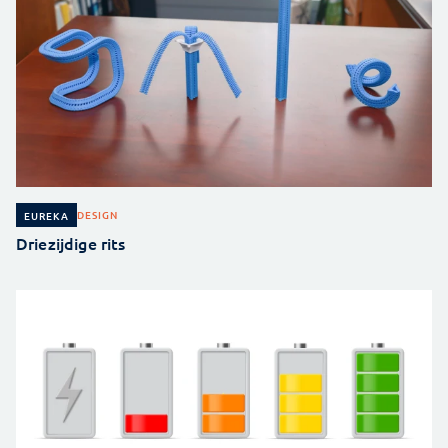
DESIGN
EUREKA
Driezijdige rits