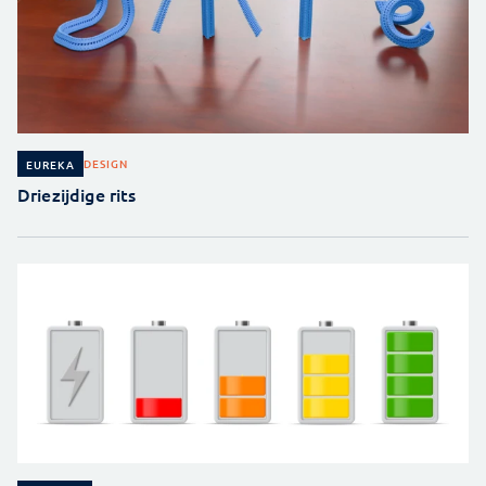
DESIGN
EUREKA
Driezijdige rits