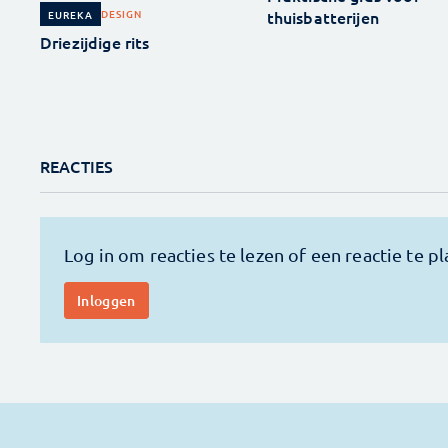
thuisbatterijen
DESIGN
EUREKA
Driezijdige rits
REACTIES