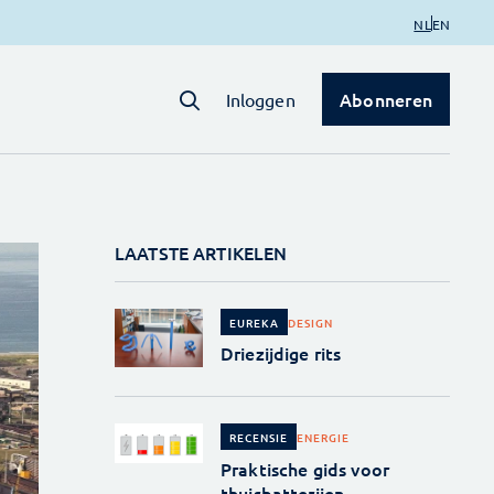
NL
EN
Abonneren
Inloggen
LAATSTE ARTIKELEN
DESIGN
EUREKA
Driezijdige rits
ENERGIE
RECENSIE
Praktische gids voor
thuisbatterijen