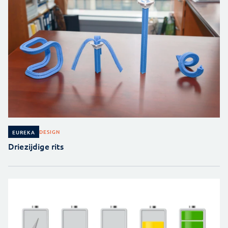
DESIGN
EUREKA
Driezijdige rits