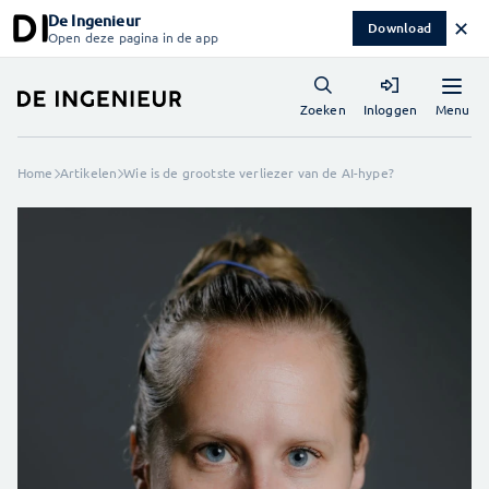
De Ingenieur
✕
Download
Open deze pagina in de app
Menu
Zoeken
Inloggen
Home
Artikelen
Wie is de grootste verliezer van de AI-hype?