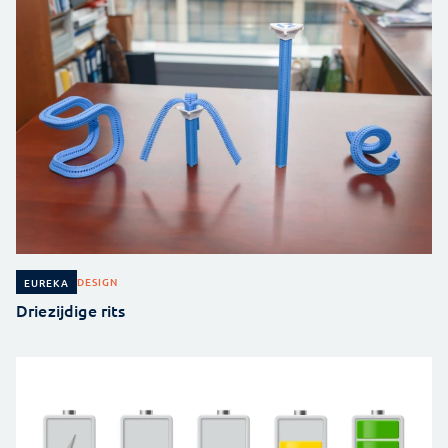
DESIGN
EUREKA
Driezijdige rits