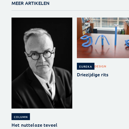
MEER ARTIKELEN
DESIGN
EUREKA
Driezijdige rits
COLUMN
Het nutteloze teveel