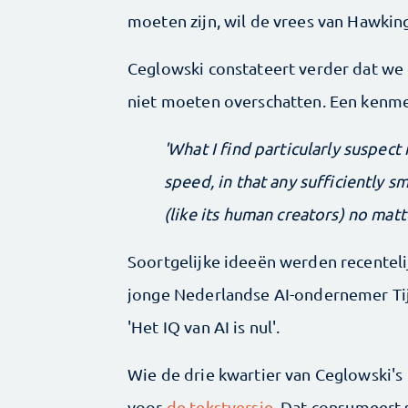
moeten zijn, wil de vrees van Hawkin
Ceglowski constateert verder dat we 
niet moeten overschatten. Een kenm
'What I find particularly suspect 
speed, in that any sufficiently s
(like its human creators) no matt
Soortgelijke ideeën werden recentel
jonge Nederlandse AI-ondernemer Ti
'Het IQ van AI is nul'.
Wie de drie kwartier van Ceglowski's 
voor
de tekstversie
. Dat consumeert s