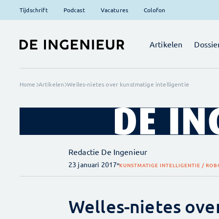
Tijdschrift
Podcast
Vacatures
Colofon
Artikelen
Dossie
Home
Artikelen
Welles-nietes over kunstmatige intelligentie
Redactie De Ingenieur
23 januari 2017
KUNSTMATIGE INTELLIGENTIE / ROB
Welles-nietes ove