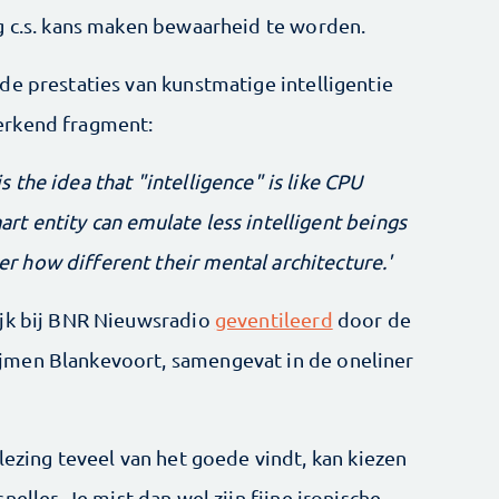
g c.s. kans maken bewaarheid te worden.
de prestaties van kunstmatige intelligentie
erkend fragment:
is the idea that "intelligence" is like CPU
mart entity can emulate less intelligent beings
er how different their mental architecture.'
ijk bij BNR Nieuwsradio
geventileerd
door de
jmen Blankevoort, samengevat in de oneliner
lezing teveel van het goede vindt, kan kiezen
neller. Je mist dan wel zijn fijne ironische