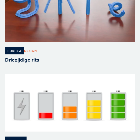
DESIGN
EUREKA
Driezijdige rits