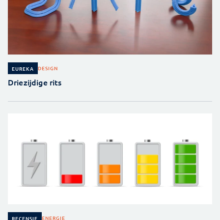
DESIGN
EUREKA
Driezijdige rits
ENERGIE
RECENSIE