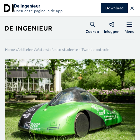
De Ingenieur
✕
Download
Open deze pagina in de app
Menu
Zoeken
Inloggen
Home
Artikelen
Waterstofauto studenten Twente onthuld