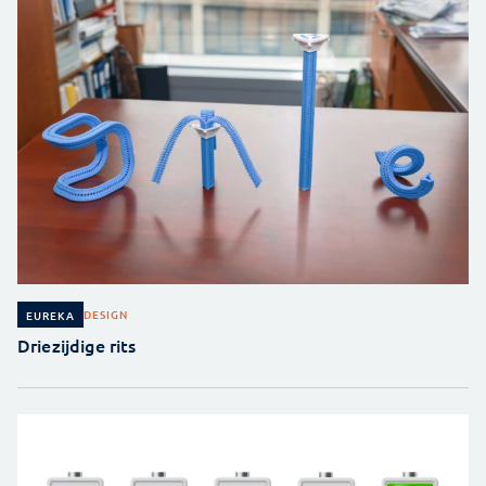
DESIGN
EUREKA
Driezijdige rits