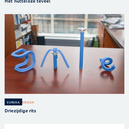
Het nutteloze teveel
DESIGN
EUREKA
Driezijdige rits