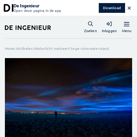
De Ingenieur
✕
Download
Open deze pagina in de app
Menu
Zoeken
Inloggen
Home
Artikelen
Waterlicht markeert hoge rivierwaterstand