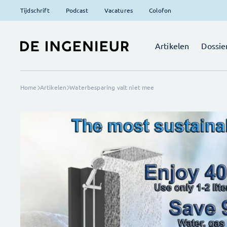
Tijdschrift
Podcast
Vacatures
Colofon
Artikelen
Dossie
Home
Artikelen
Waterbesparing valt niet mee