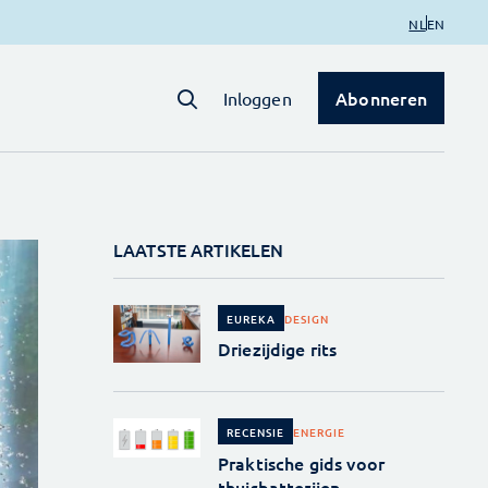
NL
EN
Abonneren
Inloggen
LAATSTE ARTIKELEN
DESIGN
EUREKA
Driezijdige rits
ENERGIE
RECENSIE
Praktische gids voor
thuisbatterijen