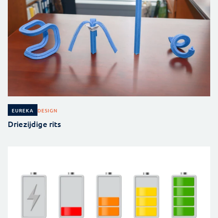
DESIGN
EUREKA
Driezijdige rits