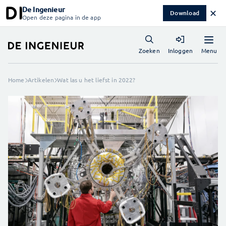
De Ingenieur
✕
Download
Open deze pagina in de app
Menu
Zoeken
Inloggen
Home
Artikelen
Wat las u het liefst in 2022?