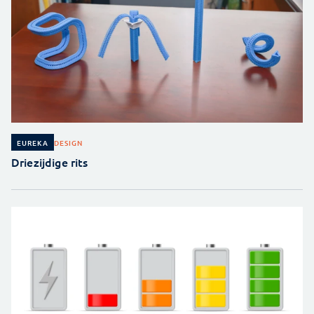
DESIGN
EUREKA
Driezijdige rits