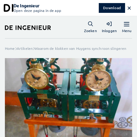
De Ingenieur
✕
Download
Open deze pagina in de app
Menu
Zoeken
Inloggen
Home
Artikelen
Waarom de klokken van Huygens synchroon slingeren