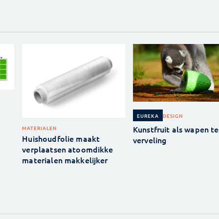
DESIGN
EUREKA
Kunstfruit als wapen t
MATERIALEN
Huishoudfolie maakt
verveling
verplaatsen atoomdikke
materialen makkelijker