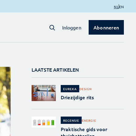
NL
EN
Abonneren
Inloggen
LAATSTE ARTIKELEN
DESIGN
EUREKA
Driezijdige rits
ENERGIE
RECENSIE
Praktische gids voor
thuisbatterijen