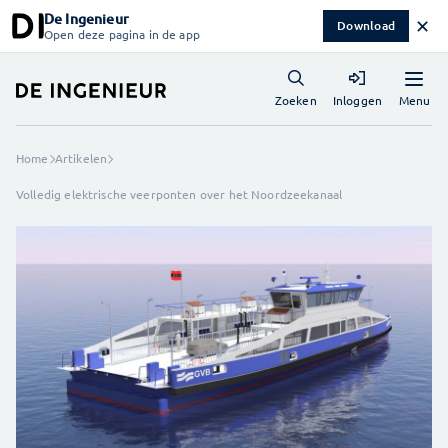
De Ingenieur
✕
Download
Open deze pagina in de app
Menu
Zoeken
Inloggen
Home
Artikelen
Volledig elektrische veerponten over het Noordzeekanaal