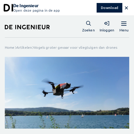
De Ingenieur
✕
Download
Open deze pagina in de app
Menu
Zoeken
Inloggen
Home
Artikelen
Vogels groter gevaar voor vliegtuigen dan drones