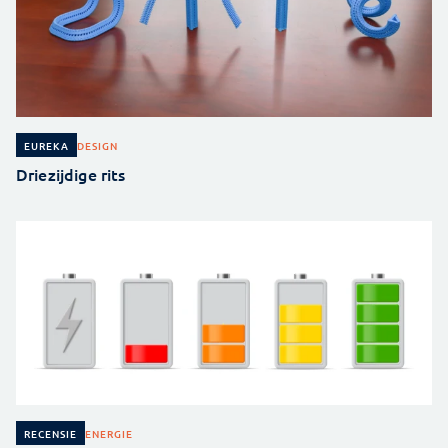
DESIGN
EUREKA
Driezijdige rits
ENERGIE
RECENSIE