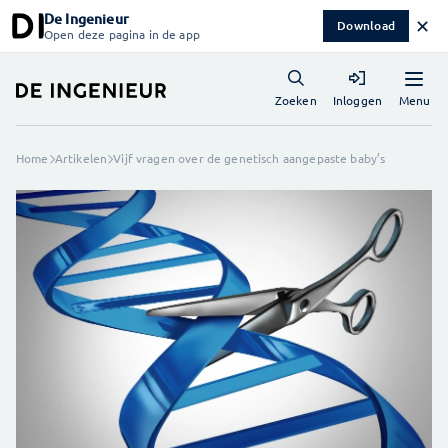
De Ingenieur
✕
Download
Open deze pagina in de app
Menu
Zoeken
Inloggen
Home
Artikelen
Vijf vragen over de genetisch aangepaste baby’s