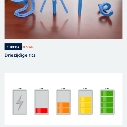
DESIGN
EUREKA
Driezijdige rits