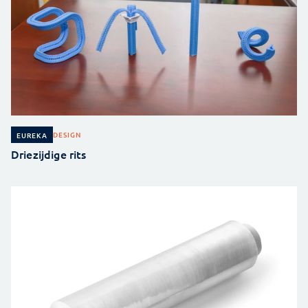
DESIGN
EUREKA
Driezijdige rits