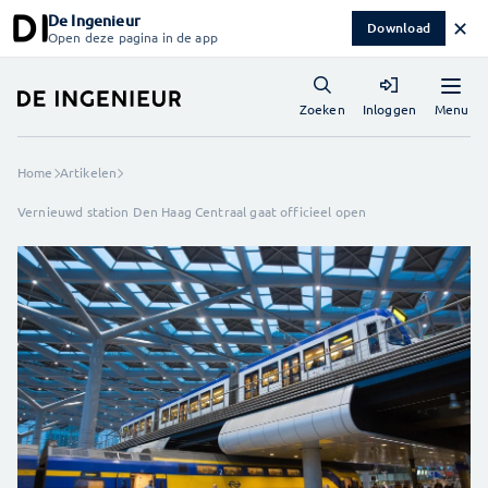
De Ingenieur
✕
Download
Open deze pagina in de app
Menu
Zoeken
Inloggen
Home
Artikelen
Vernieuwd station Den Haag Centraal gaat officieel open