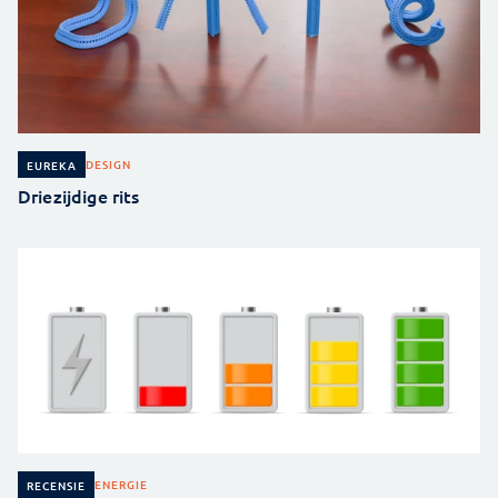
DESIGN
EUREKA
Driezijdige rits
ENERGIE
RECENSIE