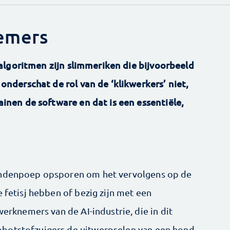
emers
algoritmen zijn slimmeriken die bijvoorbeeld
r onderschat de rol van de ‘klikwerkers’ niet,
rainen de software en dat is een essentiële,
hondenpoep opsporen om het vervolgens op de
e fetisj hebben of bezig zijn met een
werknemers van de AI-industrie, die in dit
obotstofzuigers de uitwerpselen van een hond