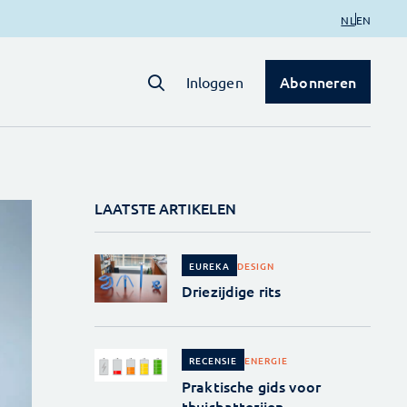
NL
EN
Abonneren
Inloggen
LAATSTE ARTIKELEN
DESIGN
EUREKA
Driezijdige rits
ENERGIE
RECENSIE
Praktische gids voor
thuisbatterijen