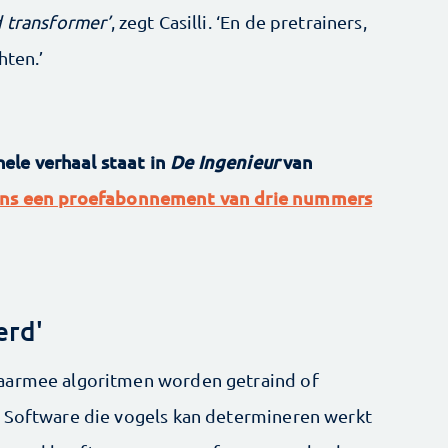
 transformer’
, zegt Casilli. ‘En de pretrainers,
hten.’
 hele verhaal staat in
De Ingenieur
van
ns een proefabonnement van drie nummers
erd'
waarmee algoritmen worden getraind of
. Software die vogels kan determineren werkt