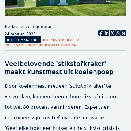
Redactie De Ingenieur
24 februari 2023
UIT HET MAGAZINE
BIOTECHNOLOGIE
CHEMIE
DUURZAAMHEID
LANDBOUW
LEEFOMGEVING
Veelbelovende 'stikstofkraker'
maakt kunstmest uit koeienpoep
Door koeienmest met een ‘stikstofkraker’ te
verwerken, kunnen boeren hun stikstofuitstoot
tot wel 80 procent verminderen. Experts en
gebruikers zijn positief over de inno­vatie.
‘Geef elke boer een kraker en de stikstofcrisis is