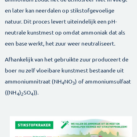
en later kan neerdalen op stikstofgevoelige
natuur. Dit proces levert uiteindelijk een pH-
neutrale kunstmest op omdat ammoniak dat als
een base werkt, het zuur weer neutraliseert.
Afhankelijk van het gebruikte zuur produceert de
boer nu zelf vloeibare kunstmest bestaande uit
ammoniumnitraat (NH
NO
) of ammoniumsulfaat
4
3
((NH
)
SO
)).
4
2
4