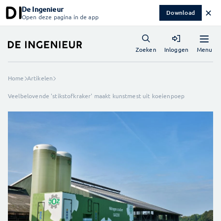
De Ingenieur
✕
Download
Open deze pagina in de app
Menu
Zoeken
Inloggen
Home
Artikelen
Veelbelovende 'stikstofkraker' maakt kunstmest uit koeienpoep