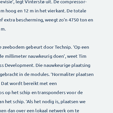
visie’, legt Vinterstø uit. De compressor­
 m hoog en 12 m in het vierkant. De totale
sief extra bescherming, weegt zo’n 4750 ton en
 m.
de zee­bodem gebeurt door Technip. ‘Op een
e millimeter nauwkeurig doen’, weet Tim
ess Development. Die nauwkeurige plaatsing
angebracht in de modules. ‘Normaliter plaatsen
 Dat wordt bereikt met een
ps op het schip en transponders voor de
 het schip. ‘Als het nodig is, plaatsen we
en dan over een lokaal netwerk om te