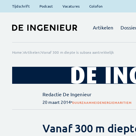
Tijdschrift
Podcast
Vacatures
Colofon
Artikelen
Dossie
Home
Artikelen
Vanaf 300 m diepte is subsea aantrekkelijk
Redactie De Ingenieur
20 maart 2014
DUURZAAMHEID
ENERGIE
MARITIEM
Vanaf 300 m diept