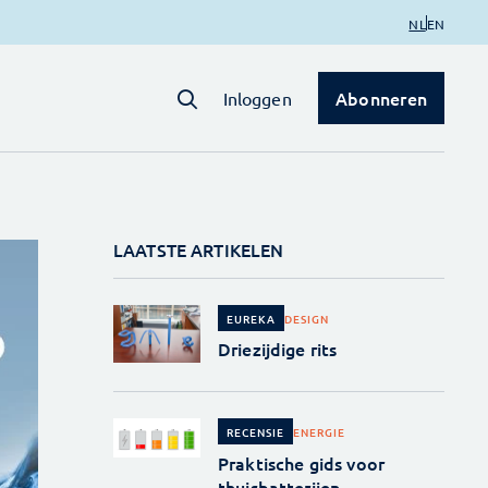
NL
EN
Abonneren
Inloggen
LAATSTE ARTIKELEN
DESIGN
EUREKA
Driezijdige rits
ENERGIE
RECENSIE
Praktische gids voor
thuisbatterijen