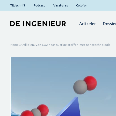
Tijdschrift
Podcast
Vacatures
Colofon
Artikelen
Dossie
Home
Artikelen
Van CO2 naar nuttige stoffen met nanotechnologie