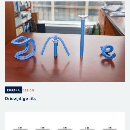
DESIGN
EUREKA
Driezijdige rits