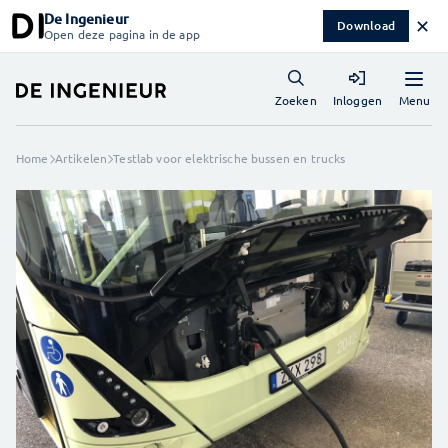
De Ingenieur
✕
Download
Open deze pagina in de app
Menu
Zoeken
Inloggen
Home
Artikelen
Testlab voor elektrische bussen en trucks