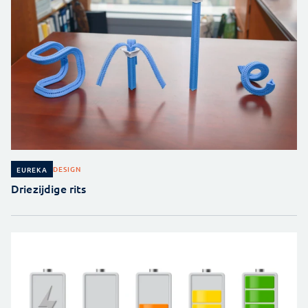
DESIGN
EUREKA
Driezijdige rits