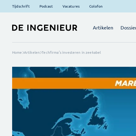
Tijdschrift
Podcast
Vacatures
Colofon
Artikelen
Dossie
Home
Artikelen
Techfirma’s investeren in zeekabel