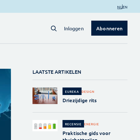
NL
EN
Abonneren
Inloggen
LAATSTE ARTIKELEN
DESIGN
EUREKA
Driezijdige rits
ENERGIE
RECENSIE
Praktische gids voor
thuisbatterijen