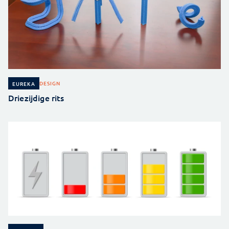
DESIGN
EUREKA
Driezijdige rits