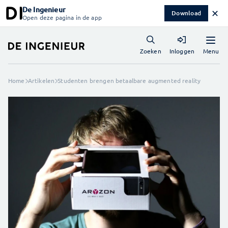
De Ingenieur
✕
Download
Open deze pagina in de app
Menu
Zoeken
Inloggen
Home
Artikelen
Studenten brengen betaalbare augmented reality