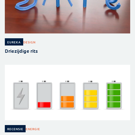
DESIGN
EUREKA
Driezijdige rits
ENERGIE
RECENSIE