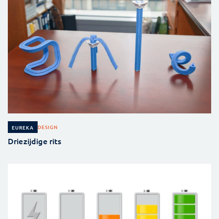
DESIGN
EUREKA
Driezijdige rits