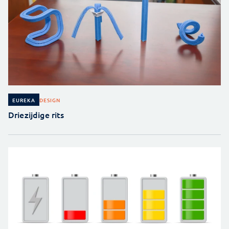
DESIGN
EUREKA
Driezijdige rits