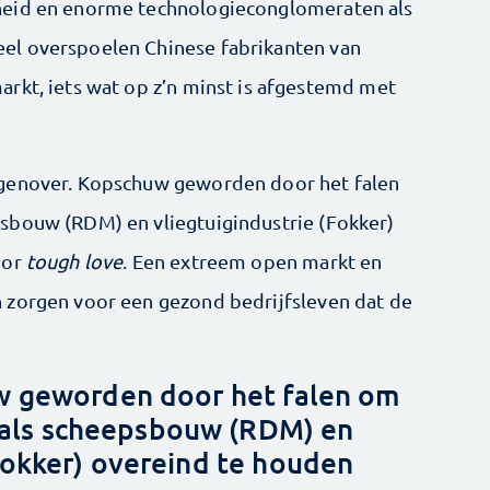
heid en enorme technologieconglomeraten als
el overspoelen Chinese fabrikanten van
rkt, iets wat op z’n minst is afgestemd met
genover. Kopschuw ­geworden door het falen
sbouw (RDM) en vliegtuigindustrie (Fokker)
oor
tough love
. Een extreem open markt en
 zorgen voor een gezond bedrijfsleven dat de
w geworden door het falen om
 als scheepsbouw (RDM) en
(Fokker) overeind te houden