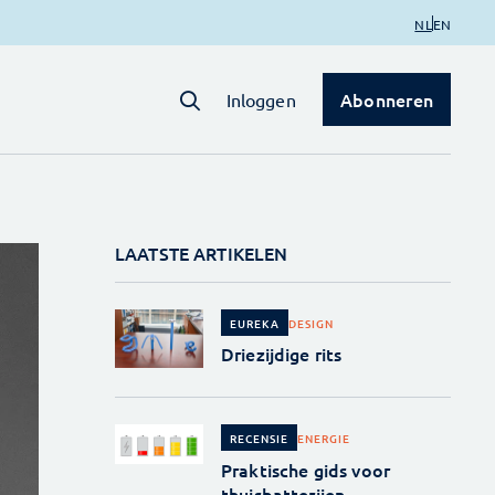
NL
EN
Abonneren
Inloggen
LAATSTE ARTIKELEN
DESIGN
EUREKA
Driezijdige rits
ENERGIE
RECENSIE
Praktische gids voor
thuisbatterijen