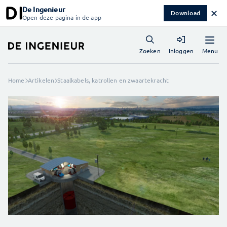
De Ingenieur
✕
Download
Open deze pagina in de app
Menu
Zoeken
Inloggen
Home
Artikelen
Staalkabels, katrollen en zwaartekracht