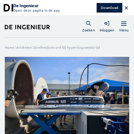
De Ingenieur
✕
Download
Open deze pagina in de app
Menu
Zoeken
Inloggen
Home
Artikelen
Snelheidsrecord bij hyperloopwedstrijd