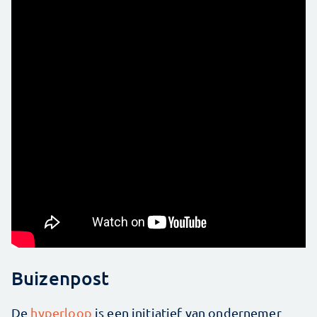
Buizenpost
De
hyperloop
is een initiatief van ondernemer