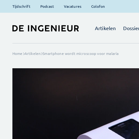
Tijdschrift
Podcast
Vacatures
Colofon
Artikelen
Dossie
Home
Artikelen
Smartphone wordt microscoop voor malaria